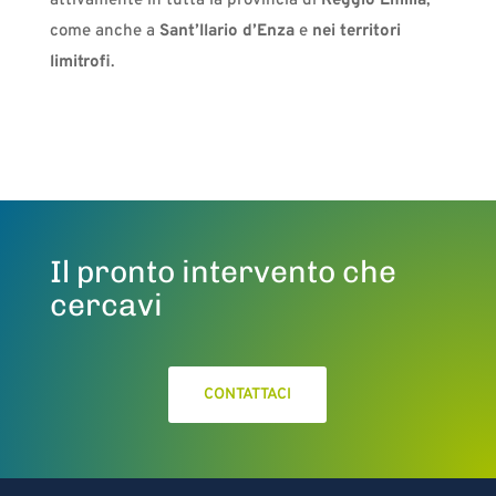
attivamente in tutta la provincia di
Reggio Emilia
,
come anche a
Sant’Ilario d’Enza
e
nei territori
limitrofi
.
Il pronto intervento che
cercavi
CONTATTACI